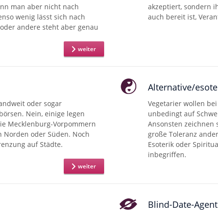
ann man aber nicht nach
akzeptiert, sondern i
nso wenig lässt sich nach
auch bereit ist, Ver
 oder andere steht aber genau
weiter
Alternative/esote
landweit oder sogar
Vegetarier wollen bei
ebörsen. Nein, einige legen
unbedingt auf Schwei
wie Mecklenburg-Vorpommern
Ansonsten zeichnen s
en Norden oder Süden. Noch
große Toleranz ande
grenzung auf Städte.
Esoterik oder Spiritua
inbegriffen.
weiter
Blind-Date-Agen