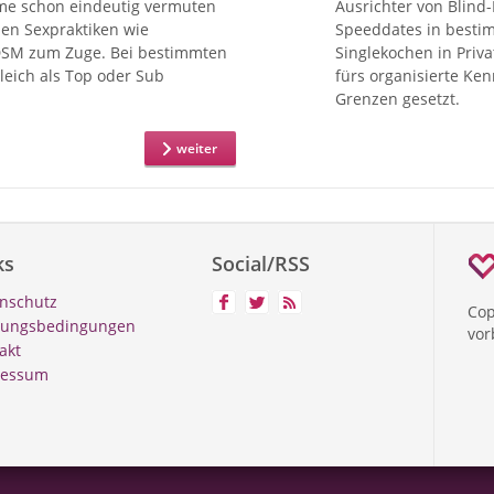
me schon eindeutig vermuten
Ausrichter von Blind
len Sexpraktiken wie
Speeddates in besti
DSM zum Zuge. Bei bestimmten
Singlekochen in Priv
leich als Top oder Sub
fürs organisierte Ke
Grenzen gesetzt.
weiter
ks
Social/RSS
nschutz
Cop
zungsbedingungen
vor
akt
ressum