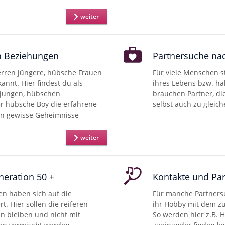
weiter
in Beziehungen
Partnersuche na
erren jüngere, hübsche Frauen
Für viele Menschen s
kannt. Hier findest du als
ihres Lebens bzw. ha
 jungen, hübschen
brauchen Partner, d
r hübsche Boy die erfahrene
selbst auch zu gleich
 in gewisse Geheimnisse
weiter
neration 50 +
Kontakte und Pa
en haben sich auf die
Für manche Partners
t. Hier sollen die reiferen
ihr Hobby mit dem zu
en bleiben und nicht mit
So werden hier z.B.