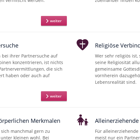
en vermischt werden.
zueinander finden k
weiter
ersuche
Religiöse Verbi
bei ihrer Partnersuche auf
Wer sehr religiös ist,
inen konzentrieren, ist nichts
seine Religiosität al
Partnervermittlungen, die sich
gemeinsame Gottesd
iert haben oder auch auf
vornherein dazugehö
Lebensrealität sind.
weiter
örperlichen Merkmalen
Alleinerziehende
 sich manchmal gern zu
Für alleinerziehende
 unter kleinen wohl. Bei
meist nur ein Partner