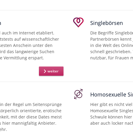
n
Singlebörsen
 auch im Internet etabliert.
Die Begriffe Singlebö
tstests auf wissenschaftlicher
Partnerbörsen kennt j
ösesten Anschein unter den
in die Welt des Onlin
wird das langwierige Suchen
schnell geschrieben. 
e Vermittlung erspart.
nutzbar, für Frauen 
weiter
Homosexuelle Si
 in der Regel um Seitensprünge
Hier gibt es nicht vie
rperlich orientierte, erotische
Homosexuelle Singles
hkeit, mit der diese Dates meist
Schwule können hier 
s hier mannigfaltig Anbieter.
aber auch locker nac
ehr.