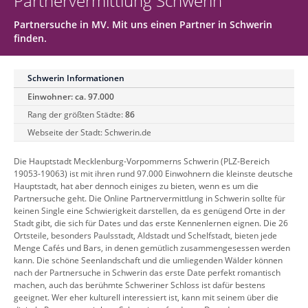
Partnervermittlung Schwerin
Partnersuche in MV. Mit uns einen Partner in Schwerin
finden.
Schwerin Informationen
Einwohner: ca. 97.000
Rang der größten Städte:
86
Webseite der Stadt:
Schwerin.de
Die Hauptstadt Mecklenburg-Vorpommerns Schwerin (PLZ-Bereich
19053-19063) ist mit ihren rund 97.000 Einwohnern die kleinste deutsche
Hauptstadt, hat aber dennoch einiges zu bieten, wenn es um die
Partnersuche geht. Die Online Partnervermittlung in Schwerin sollte für
keinen Single eine Schwierigkeit darstellen, da es genügend Orte in der
Stadt gibt, die sich für Dates und das erste Kennenlernen eignen. Die 26
Ortsteile, besonders Paulsstadt, Aldstadt und Schelfstadt, bieten jede
Menge Cafés und Bars, in denen gemütlich zusammengesessen werden
kann. Die schöne Seenlandschaft und die umliegenden Wälder können
nach der Partnersuche in Schwerin das erste Date perfekt romantisch
machen, auch das berühmte Schweriner Schloss ist dafür bestens
geeignet. Wer eher kulturell interessiert ist, kann mit seinem über die