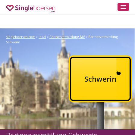
singleboersen.com
lokal
Partnervermittlung MV
Partnervermittlung
»
»
»
Schwerin
Schwerin