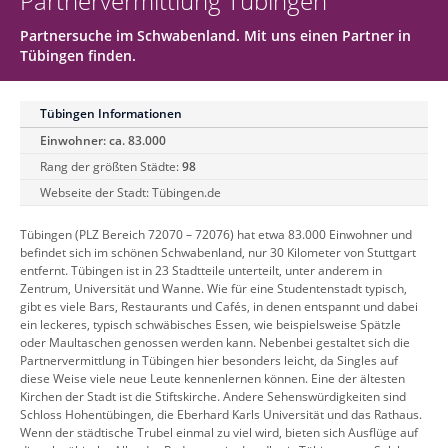
Partnervermittlung Tübingen
Partnersuche im Schwabenland. Mit uns einen Partner in
Tübingen finden.
Tübingen Informationen
Einwohner: ca. 83.000
Rang der größten Städte:
98
Webseite der Stadt:
Tübingen.de
Tübingen (PLZ Bereich 72070 – 72076) hat etwa 83.000 Einwohner und
befindet sich im schönen Schwabenland, nur 30 Kilometer von Stuttgart
entfernt. Tübingen ist in 23 Stadtteile unterteilt, unter anderem in
Zentrum, Universität und Wanne. Wie für eine Studentenstadt typisch,
gibt es viele Bars, Restaurants und Cafés, in denen entspannt und dabei
ein leckeres, typisch schwäbisches Essen, wie beispielsweise Spätzle
oder Maultaschen genossen werden kann. Nebenbei gestaltet sich die
Partnervermittlung in Tübingen hier besonders leicht, da Singles auf
diese Weise viele neue Leute kennenlernen können. Eine der ältesten
Kirchen der Stadt ist die Stiftskirche. Andere Sehenswürdigkeiten sind
Schloss Hohentübingen, die Eberhard Karls Universität und das Rathaus.
Wenn der städtische Trubel einmal zu viel wird, bieten sich Ausflüge auf