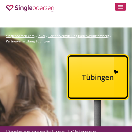
singleboersen.com
lokal
Partnervermittlung Baden-Württemberg
»
»
»
Partnervermittlung Tübingen
Tübingen