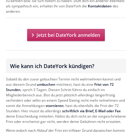
zu kennen bzw. sie sich notiert zu haben. Stuft dich ein anderer ebenfalls
als sympathisch ein, erhaltet ihr von DateYork die
Kontaktdaten
des
anderen.
Jetzt bei DateYork anmelden
Wie kann ich DateYork kündigen?
Sobald du den zuvor gebuchten Termin nicht wahrnehmen kannst und
aus diesem Grund
umbuchen
möchtest, hast du eine
Frist von 72
Stunden
, sprich 3 Tagen. Diesen Schritt führst du einfach im
Mitgliederbereich aus. Bist du jetzt plötzlich allerdings längerfristig
verhindert oder willst an einem Speed Dating nicht mehr teilnehmen und
somit die Anmeldungen
stornieren
, hast du ebenfalls die Frist der 72
Stunden. Hier musst du allerdings
schriftlich via Brief, E-Mail oder Fax
deine Entscheidung mitteilen. Hältst du dich nicht an die vorgeschriebene
Frist oder erscheinst gar nicht, werden deine Gebühren nicht erstattet.
Wenn jedoch nach Ablauf der Frist ein triftiger Grund dazwischen kommt