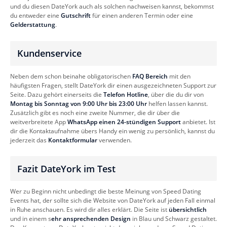
und du diesen DateYork auch als solchen nachweisen kannst, bekommst
du entweder eine
Gutschrift
für einen anderen Termin oder eine
Gelderstattung
.
Kundenservice
Neben dem schon beinahe obligatorischen
FAQ Bereich
mit den
häufigsten Fragen, stellt DateYork dir einen ausgezeichneten Support zur
Seite. Dazu gehört einerseits die
Telefon Hotline
, über die du dir von
Montag bis Sonntag von 9:00 Uhr bis 23:00 Uhr
helfen lassen kannst.
Zusätzlich gibt es noch eine zweite Nummer, die dir über die
weitverbreitete App
WhatsApp einen 24-stündigen Support
anbietet. Ist
dir die Kontaktaufnahme übers Handy ein wenig zu persönlich, kannst du
jederzeit das
Kontaktformular
verwenden.
Fazit DateYork im Test
Wer zu Beginn nicht unbedingt die beste Meinung von Speed Dating
Events hat, der sollte sich die Website von DateYork auf jeden Fall einmal
in Ruhe anschauen. Es wird dir alles erklärt. Die Seite ist
übersichtlich
und in einem s
ehr ansprechenden Design
in Blau und Schwarz gestaltet.