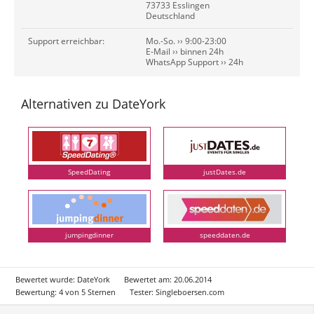
73733 Esslingen
Deutschland
Support erreichbar:
Mo.-So. ›› 9:00-23:00
E-Mail ›› binnen 24h
WhatsApp Support ›› 24h
Alternativen zu DateYork
SpeedDating
justDates.de
jumpingdinner
speeddaten.de
Bewertet wurde:
DateYork
Bewertet am:
20.06.2014
Bewertung:
4
von
5
Sternen
Tester:
Singleboersen.com