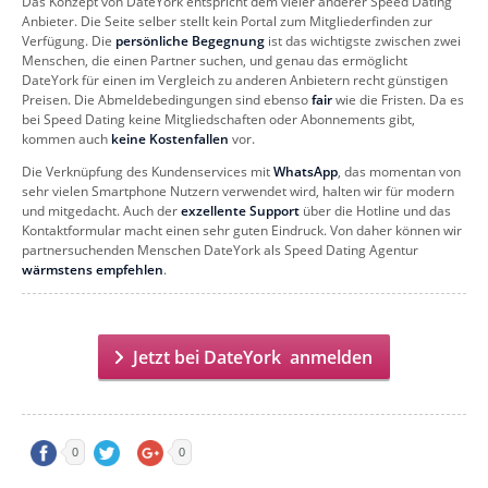
Das Konzept von DateYork entspricht dem vieler anderer Speed Dating
Anbieter. Die Seite selber stellt kein Portal zum Mitgliederfinden zur
Verfügung. Die
persönliche Begegnung
ist das wichtigste zwischen zwei
Menschen, die einen Partner suchen, und genau das ermöglicht
DateYork für einen im Vergleich zu anderen Anbietern recht günstigen
Preisen. Die Abmeldebedingungen sind ebenso
fair
wie die Fristen. Da es
bei Speed Dating keine Mitgliedschaften oder Abonnements gibt,
kommen auch
keine Kostenfallen
vor.
Die Verknüpfung des Kundenservices mit
WhatsApp
, das momentan von
sehr vielen Smartphone Nutzern verwendet wird, halten wir für modern
und mitgedacht. Auch der
exzellente Support
über die Hotline und das
Kontaktformular macht einen sehr guten Eindruck. Von daher können wir
partnersuchenden Menschen DateYork als Speed Dating Agentur
wärmstens empfehlen
.
Jetzt bei DateYork anmelden
0
0