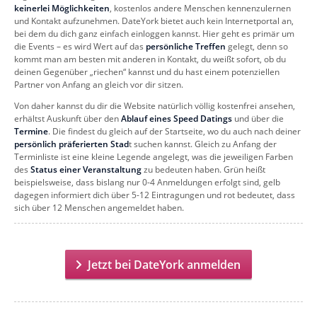
keinerlei Möglichkeiten
, kostenlos andere Menschen kennenzulernen
und Kontakt aufzunehmen. DateYork bietet auch kein Internetportal an,
bei dem du dich ganz einfach einloggen kannst. Hier geht es primär um
die Events – es wird Wert auf das
persönliche Treffen
gelegt, denn so
kommt man am besten mit anderen in Kontakt, du weißt sofort, ob du
deinen Gegenüber „riechen“ kannst und du hast einem potenziellen
Partner von Anfang an gleich vor dir sitzen.
Von daher kannst du dir die Website natürlich völlig kostenfrei ansehen,
erhältst Auskunft über den
Ablauf eines Speed Datings
und über die
Termine
. Die findest du gleich auf der Startseite, wo du auch nach deiner
persönlich präferierten Stad
t suchen kannst. Gleich zu Anfang der
Terminliste ist eine kleine Legende angelegt, was die jeweiligen Farben
des
Status einer Veranstaltung
zu bedeuten haben. Grün heißt
beispielsweise, dass bislang nur 0-4 Anmeldungen erfolgt sind, gelb
dagegen informiert dich über 5-12 Eintragungen und rot bedeutet, dass
sich über 12 Menschen angemeldet haben.
Jetzt bei DateYork anmelden