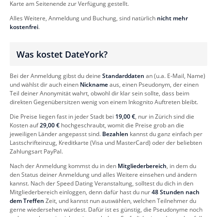
Karte am Seitenende zur Verfügung gestellt.
Alles Weitere, Anmeldung und Buchung, sind natürlich
nicht mehr
kostenfrei
.
Was kostet DateYork?
Bei der Anmeldung gibst du deine
Standarddaten
an (u.a. E-Mail, Name)
und wählst dir auch einen
Nickname
aus, einen Pseudonym, der einen
Teil deiner Anonymität wahrt, obwohl dir klar sein sollte, dass beim
direkten Gegenübersitzen wenig von einem Inkognito Auftreten bleibt.
Die Preise liegen fast in jeder Stadt bei
19,00 €
, nur in Zürich sind die
Kosten auf
29,00 €
hochgeschraubt, womit die Preise grob an die
jeweiligen Länder angepasst sind.
Bezahlen
kannst du ganz einfach per
Lastschrifteinzug, Kreditkarte (Visa und MasterCard) oder der beliebten
Zahlungsart PayPal.
Nach der Anmeldung kommst du in den
Mitgliederbereich
, in dem du
den Status deiner Anmeldung und alles Weitere einsehen und ändern
kannst. Nach der Speed Dating Veranstaltung, solltest du dich in den
Mitgliederbereich einloggen, denn dafür hast du nur
48 Stunden nach
dem Treffen
Zeit, und kannst nun auswählen, welchen Teilnehmer du
gerne wiedersehen würdest. Dafür ist es günstig, die Pseudonyme noch