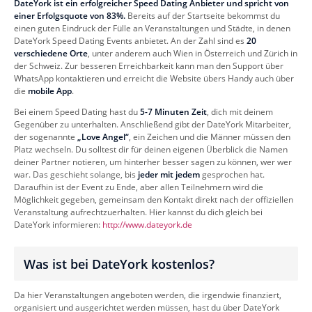
DateYork ist ein erfolgreicher Speed Dating Anbieter und spricht von
einer Erfolgsquote von 83%.
Bereits auf der Startseite bekommst du
einen guten Eindruck der Fülle an Veranstaltungen und Städte, in denen
DateYork Speed Dating Events anbietet. An der Zahl sind es
20
verschiedene Orte
, unter anderem auch Wien in Österreich und Zürich in
der Schweiz. Zur besseren Erreichbarkeit kann man den Support über
WhatsApp kontaktieren und erreicht die Website übers Handy auch über
die
mobile App
.
Bei einem Speed Dating hast du
5-7 Minuten Zeit
, dich mit deinem
Gegenüber zu unterhalten. Anschließend gibt der DateYork Mitarbeiter,
der sogenannte
„Love Angel“
, ein Zeichen und die Männer müssen den
Platz wechseln. Du solltest dir für deinen eigenen Überblick die Namen
deiner Partner notieren, um hinterher besser sagen zu können, wer wer
war. Das geschieht solange, bis
jeder mit jedem
gesprochen hat.
Daraufhin ist der Event zu Ende, aber allen Teilnehmern wird die
Möglichkeit gegeben, gemeinsam den Kontakt direkt nach der offiziellen
Veranstaltung aufrechtzuerhalten. Hier kannst du dich gleich bei
DateYork informieren:
http://www.dateyork.de
Was ist bei DateYork kostenlos?
Da hier Veranstaltungen angeboten werden, die irgendwie finanziert,
organisiert und ausgerichtet werden müssen, hast du über DateYork