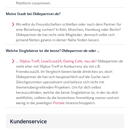
Plattform zusammen.
Meine Stadt bei Oldiepartner.de?
Wo willst du Freundschaften schließen oder nach dem Partner für
eine Beziehung suchen? In Köln, München, Hamburg oder Berlin?
Oldiepartner.de hat nicht viele Mitglieder, dennoch sollte sich
jemand Nettes gewiss in deiner Nähe finden lassen.
Welche Singlebörse ist die beste? Oldiepartner.de oder …
…
50plus-Treff
,
LoveScout24
,
Dating Cafe
,
neu.de
? Oldiepartner.de
steht eher mit 50plus-Treff in Konkurrenz als mit z.B.
Friendscout24. Im Vergleich bieten beide ähnliches an, doch
Oldiepartner.de hat sich hauptsächlich auf die Suche nach
Gleichgesinnten spezialisiert und befasst sich nicht mit
themenübergreifenden Projekten. Um für dich selbst
herauszufinden, welche die beste Singlebörse ist, in der du dich
wohlfühlst, solltest du die kostenlose Anmeldung nutzen und ein
wenig in die jeweiligen
Portale
hineinschnuppern.
Kundenservice