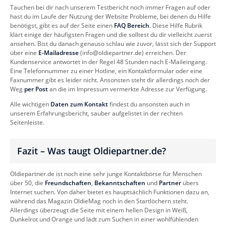
Tauchen bei dir nach unserem Testbericht noch immer Fragen auf oder
hast du im Laufe der Nutzung der Website Probleme, bei denen du Hilfe
benötigst, gibt es auf der Seite einen
FAQ Bereich
. Diese Hilfe Rubrik
klärt einige der häufigsten Fragen und die solltest du dir vielleicht zuerst
ansehen. Bist du danach genauso schlau wie zuvor, lässt sich der Support
über eine
E-Mailadresse
(
info@oldiepartner.de
) erreichen. Der
Kundenservice antwortet in der Regel 48 Stunden nach E-Maileingang.
Eine Telefonnummer zu einer Hotline, ein Kontaktformular oder eine
Faxnummer gibt es leider nicht. Ansonsten steht dir allerdings noch der
Weg
per Post
an die im Impressum vermerkte Adresse zur Verfügung.
Alle wichtigen
Daten zum Kontakt
findest du ansonsten auch in
unserem Erfahrungsbericht, sauber aufgelistet in der rechten
Seitenleiste.
Fazit – Was taugt Oldiepartner.de?
Oldiepartner.de ist noch eine sehr junge Kontaktbörse für Menschen
über 50, die
Freundschaften
,
Bekanntschaften
und
Partner
übers
Internet suchen. Von daher bietet es hauptsächlich Funktionen dazu an,
während das Magazin OldieMag noch in den Startlöchern steht.
Allerdings überzeugt die Seite mit einem hellen Design in Weiß,
Dunkelrot und Orange und lädt zum Suchen in einer wohlfühlenden