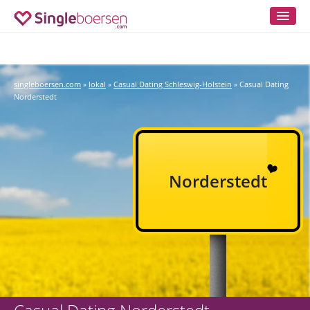
singleboersen.com
lokal
Casual Dating Schleswig-Holstein
Casual Dating
»
»
»
Norderstedt
Norderstedt