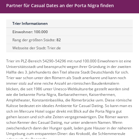
Partner für Casual Dates an der Porta Nigra finden
Trier Informationen
Einwohner: 100.000
Rang der größten Städte:
82
Webseite der Stadt:
Trier.de
Trier im PLZ-Bereich 54290–54296 mit rund 100.000 Einwohnern ist eine
Universitätsstadt und beansprucht wegen ihrer Gründung in der zweiten
Hälfte des 3. Jahrhunderts den Titel älteste Stadt Deutschlands für sich.
Trier war schon unter den Römern als Stadt anerkannt und kann noch
immer stolz auf eine reiche Anzahl an römischen Baudenkmälern
blicken, die seit 1986 unter Unesco-Weltkulturerbe gestellt worden sind
wie die bekannte Porta Nigra, Barbarathermen, Kaiserthermen,
Amphitheater, Konstantinbasilika, die Römerbrücke uvm. Diese römische
Kulisse bedeutet ein ideales Ambiente für Casual Dating. So kann man es
sich im Mercure Hotel sogar direkt mit Blick auf die Porta Nigra gut
gehen lassen und sich alte Zeiten vergegenwärtigen. Die Römer waren
schon Kenner des Casual Dating, nur unter anderem Namen. Wenn
zwischendurch dann der Hunger quält, laden gute Häuser in der näheren
Umgebung zum entspannten Diner: das Krokodil, die Schlemmereule