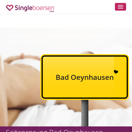
singleboersen.com
lokal
Seitensprung Nordrhein-Westfalen (NRW)
»
»
»
Seitensprung Bad Oeynhausen
Bad Oeynhausen