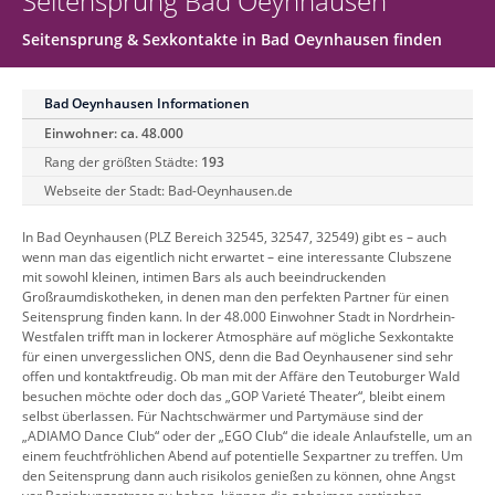
Seitensprung Bad Oeynhausen
Seitensprung & Sexkontakte in Bad Oeynhausen finden
Bad Oeynhausen Informationen
Einwohner: ca. 48.000
Rang der größten Städte:
193
Webseite der Stadt:
Bad-Oeynhausen.de
In Bad Oeynhausen (PLZ Bereich 32545, 32547, 32549) gibt es – auch
wenn man das eigentlich nicht erwartet – eine interessante Clubszene
mit sowohl kleinen, intimen Bars als auch beeindruckenden
Großraumdiskotheken, in denen man den perfekten Partner für einen
Seitensprung finden kann. In der 48.000 Einwohner Stadt in Nordrhein-
Westfalen trifft man in lockerer Atmosphäre auf mögliche Sexkontakte
für einen unvergesslichen ONS, denn die Bad Oeynhausener sind sehr
offen und kontaktfreudig. Ob man mit der Affäre den Teutoburger Wald
besuchen möchte oder doch das „GOP Varieté Theater“, bleibt einem
selbst überlassen. Für Nachtschwärmer und Partymäuse sind der
„ADIAMO Dance Club“ oder der „EGO Club“ die ideale Anlaufstelle, um an
einem feuchtfröhlichen Abend auf potentielle Sexpartner zu treffen. Um
den Seitensprung dann auch risikolos genießen zu können, ohne Angst