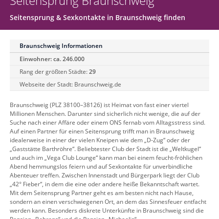
Seitensprung Braunschweig
Seitensprung & Sexkontakte in Braunschweig finden
Braunschweig Informationen
Einwohner: ca. 246.000
Rang der größten Städte:
29
Webseite der Stadt:
Braunschweig.de
Braunschweig (PLZ 38100–38126) ist Heimat von fast einer viertel
Millionen Menschen. Darunter sind sicherlich nicht wenige, die auf der
Suche nach einer Affäre oder einem ONS fernab vom Alltagsstress sind.
Auf einen Partner für einen Seitensprung trifft man in Braunschweig
idealerweise in einer der vielen Kneipen wie dem „D-Zug“ oder der
„Gaststätte Barthröhre“. Beliebtester Club der Stadt ist die „Weltkugel“
und auch im „Vega Club Lounge“ kann man bei einem feucht-fröhlichen
Abend hemmungslos feiern und auf Sexkontakte für unverbindliche
Abenteuer treffen. Zwischen Innenstadt und Bürgerpark liegt der Club
„42° Fieber“, in dem die eine oder andere heiße Bekanntschaft wartet.
Mit dem Seitensprung Partner geht es am besten nicht nach Hause,
sondern an einen verschwiegenen Ort, an dem das Sinnesfeuer entfacht
werden kann. Besonders diskrete Unterkünfte in Braunschweig sind die