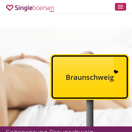
singleboersen.com
lokal
Seitensprung Niedersachsen
Seitensprung
»
»
»
Braunschweig
Braunschweig