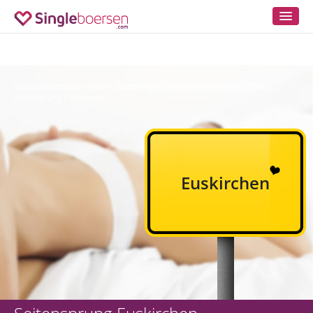
singleboersen.com
lokal
Seitensprung Nordrhein-Westfalen (NRW)
»
»
»
Seitensprung Euskirchen
Euskirchen