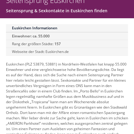
Seitensprung Euskirchen
Seitensprung & Sexkontakte in Euskirchen finden
Euskirchen Informationen
Einwohner: ca. 55.000
Rang der größten Städte:
157
Webseite der Stadt:
Euskirchen.de
Euskirchen (PLZ 53879, 53881) in Nordrhein-Westfalen hat knapp 55.000
Einwohner und eine vergleichsweise hohe Bevölkerungsdichte. Da liegt
es auf der Hand, dass sich die Suche nach einem Seitensprung Partner
hier relativ leicht gestalten lässt. Sexkontakte und Partner für ein kleines
unverbindliches Vergnügen in Form eines ONS kann man in den
Straßencafés oder in einem Club finden. Im „Porto Bello“ in Euskirchen
legen regelmäßig namhafte Größen aus dem Musikbusiness auf und in
der Diskothek „Tropicana“ kann man am Wochenende absolut
ungehemmt feiern. In Euskirchen gibt es Grünanlagen wie den Stadtwald
Ortholz. Dort kann man mit der Affäre einen romantischen Spaziergang
machen. Wer lieber direkt zur Sache geht, kann in Euskirchen im schicken
„AMERON Parkhotel“ residieren, welches ausgesprochen zentral gelegen
ist. Um einen Partner zum Ausleben von geheimen Fantasien und