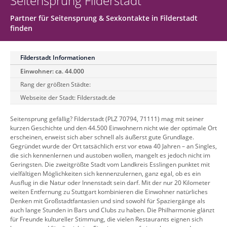
Seitensprung Filderstadt
Partner für Seitensprung & Sexkontakte in Filderstadt
finden
Filderstadt Informationen
Einwohner: ca. 44.000
Rang der größten Städte:
Webseite der Stadt:
Filderstadt.de
Seitensprung gefällig? Filderstadt (PLZ 70794, 71111) mag mit seiner
kurzen Geschichte und den 44.500 Einwohnern nicht wie der optimale Ort
erscheinen, erweist sich aber schnell als äußerst gute Grundlage.
Gegründet wurde der Ort tatsächlich erst vor etwa 40 Jahren – an Singles,
die sich kennenlernen und austoben wollen, mangelt es jedoch nicht im
Geringsten. Die zweitgrößte Stadt vom Landkreis Esslingen punktet mit
vielfältigen Möglichkeiten sich kennenzulernen, ganz egal, ob es ein
Ausflug in die Natur oder Innenstadt sein darf. Mit der nur 20 Kilometer
weiten Entfernung zu Stuttgart kombinieren die Einwohner natürliches
Denken mit Großstadtfantasien und sind sowohl für Spaziergänge als
auch lange Stunden in Bars und Clubs zu haben. Die Philharmonie glänzt
für Freunde kultureller Stimmung, die vielen Restaurants eignen sich