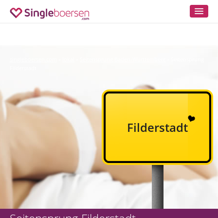
singleboersen.com
lokal
Seitensprung Baden-Württemberg
Seitensprung
»
»
»
Filderstadt
Filderstadt