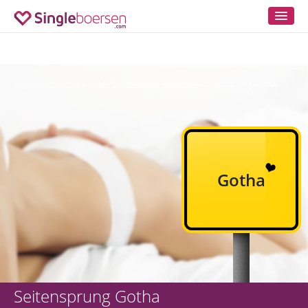
singleboersen.com
lokal
Seitensprung Thüringen
Seitensprung Gotha
»
»
»
Gotha
Seitensprung Gotha