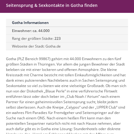
Seitensprung & Sexkontakte in Gotha finden
Gotha Informationen
Einwohner: ca. 44.000
Rang der größten Städte:
223
Webseite der Stadt:
Gotha.de
Gotha (PLZ Bereich 99867) gehört mit 44.000 Einwohnern zu den fünf
größten Städten in Thüringen. Vor allem die jungen Bewohner der Stadt
beleben sie mit einer lockeren und offenen Atmosphäre. Die kleine
Kreisstadt mit Charme besticht mit tollen Einkaufsmöglichkeiten und hat
dank eines pulsierenden Nachtlebens auch in Sachen Seitensprung und
Sexkontakte so viel zu bieten wie eine vielseitige Großstadt. Ob man sich
nun von der Diskothek „Blaue Perle“ in eine verführerische Flirtwelt
entführen lässt oder doch lieber im „Club Noah / Atrium“ nach einem
Partner für einen geheimnisvollen Seitensprung sucht, bleibt jedem
selbst überlassen. Auch die Kneipe „Calypso“ und der „UPPER Club“ sind
ein wahres Flirt-Paradies für Fremdgeher und Seitenspringer auf der
Suche nach einem ONS. Nach einem heißen Flirt kann man den
potentiellen Sexpartner natürlich nicht mit nach Hause nehmen, aber
auch dafür gibt es in Gotha eine Lösung: Stundenhotels oder diskrete