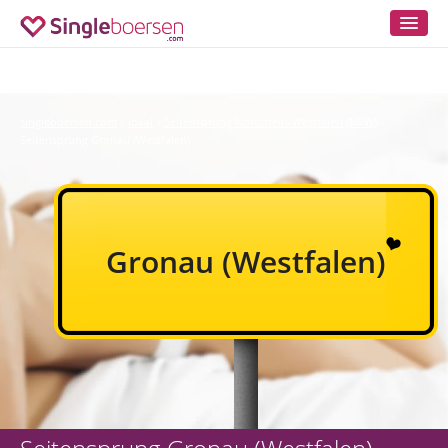
singleboersen.com
lokal
Seitensprung Nordrhein-Westfalen (NRW)
»
»
»
Seitensprung Gronau (Westfalen)
Gronau (Westfalen)