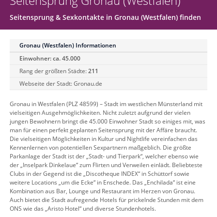
Seitensprung Gronau (Westfalen)
Seitensprung & Sexkontakte in Gronau (Westfalen) finden
Gronau (Westfalen) Informationen
Einwohner: ca. 45.000
Rang der größten Städte:
211
Webseite der Stadt:
Gronau.de
Gronau in Westfalen (PLZ 48599) – Stadt im westlichen Münsterland mit
vielseitigen Ausgehmöglichkeiten. Nicht zuletzt aufgrund der vielen
jungen Bewohnern bringt die 45.000 Einwohner Stadt so einiges mit, was
man für einen perfekt geplanten Seitensprung mit der Affäre braucht.
Die vielseitigen Möglichkeiten in Kultur und Nightlife vereinfachen das
Kennenlernen von potentiellen Sexpartnern maßgeblich. Die größte
Parkanlage der Stadt ist der „Stadt- und Tierpark“, welcher ebenso wie
der „Inselpark Dinkelaue“ zum Flirten und Verweilen einlädt. Beliebteste
Clubs in der Gegend ist die „Discotheque INDEX“ in Schüttorf sowie
weitere Locations „um die Ecke“ in Enschede. Das „Enchilada“ ist eine
Kombination aus Bar, Lounge und Restaurant im Herzen von Gronau.
Auch bietet die Stadt aufregende Hotels für prickelnde Stunden mit dem
ONS wie das „Aristo Hotel“ und diverse Stundenhotels.