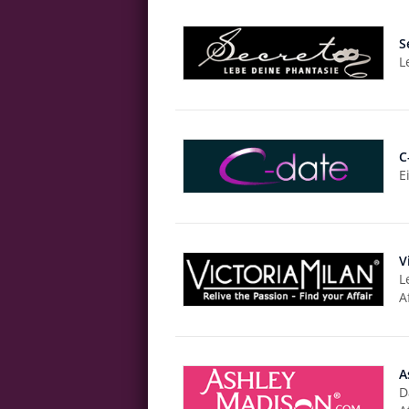
S
L
C
E
V
L
A
A
D