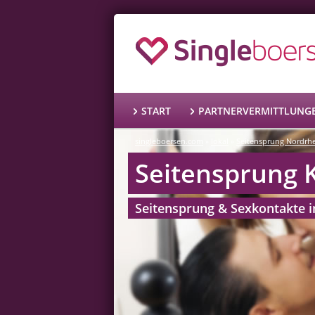
START
PARTNERVERMITTLUNG
singleboersen.com
lokal
Seitensprung Nordrh
»
»
Seitensprung 
Seitensprung & Sexkontakte i