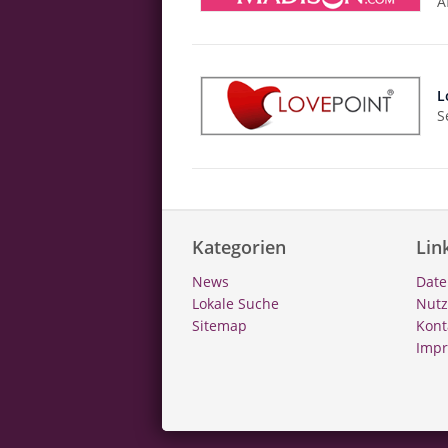
A
L
S
Kategorien
Lin
News
Date
Lokale Suche
Nut
Sitemap
Kont
Imp