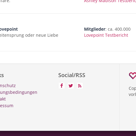
ffäre.
Ashley Madison Testberi
ovepoint
Mitglieder
: ca. 400.000
eitensprung oder neue Liebe
Lovepoint Testbericht
ks
Social/RSS
nschutz
Cop
zungsbedingungen
vor
akt
ressum