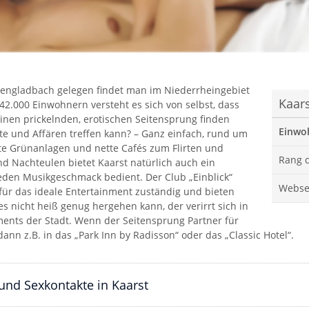
ngladbach gelegen findet man im Niederrheingebiet
Kaar
 42.000 Einwohnern versteht es sich von selbst, dass
einen prickelnden, erotischen Seitensprung finden
Einwoh
te und Affären treffen kann? – Ganz einfach, rund um
te Grünanlagen und nette Cafés zum Flirten und
Rang d
 Nachteulen bietet Kaarst natürlich auch ein
jeden Musikgeschmack bedient. Der Club „Einblick“
Websei
 für das ideale Entertainment zuständig und bieten
s nicht heiß genug hergehen kann, der verirrt sich in
ements der Stadt. Wenn der Seitensprung Partner für
dann z.B. in das „Park Inn by Radisson“ oder das „Classic Hotel“.
und Sexkontakte in Kaarst