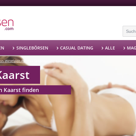
EN
SINGLEBÖRSEN
CASUAL DATING
ALLE
MAG
ein-Westfalen (NRW)
Seitensprung Kaarst
»
Kaarst
n Kaarst finden