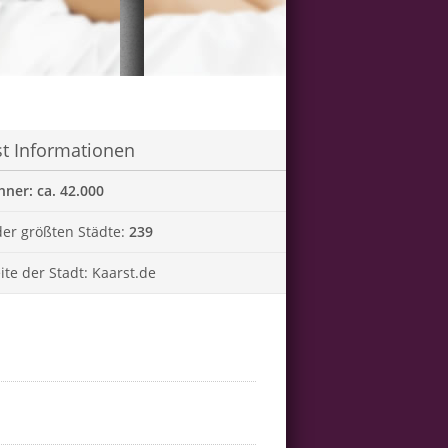
st Informationen
ner: ca. 42.000
er größten Städte:
239
te der Stadt:
Kaarst.de