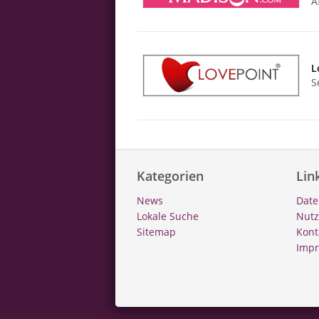
A
L
S
Kategorien
Lin
News
Date
Lokale Suche
Nut
Sitemap
Kont
Imp