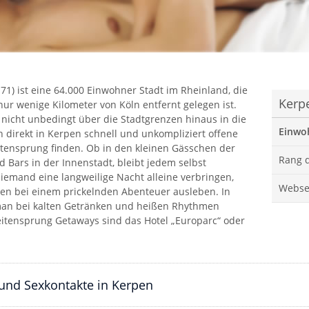
71) ist eine 64.000 Einwohner Stadt im Rheinland, die
Kerp
nur wenige Kilometer von Köln entfernt gelegen ist.
nicht unbedingt über die Stadtgrenzen hinaus in die
Einwoh
 direkt in Kerpen schnell und unkompliziert offene
tensprung finden. Ob in den kleinen Gässchen der
Rang d
d Bars in der Innenstadt, bleibt jedem selbst
niemand eine langweilige Nacht alleine verbringen,
Websei
en bei einem prickelnden Abenteuer ausleben. In
t man bei kalten Getränken und heißen Rhythmen
Seitensprung Getaways sind das Hotel „Europarc“ oder
 und Sexkontakte in Kerpen