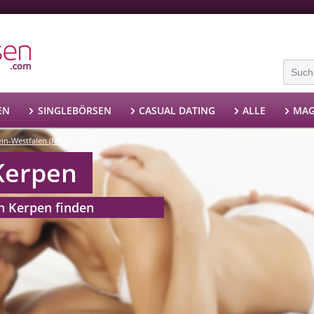
EN
SINGLEBÖRSEN
CASUAL DATING
ALLE
MAG
ein-Westfalen (NRW)
Seitensprung Kerpen
»
Kerpen
n Kerpen finden