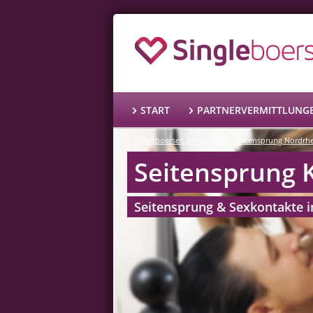
START
PARTNERVERMITTLUNG
singleboersen.com
lokal
Seitensprung Nordrh
»
»
Seitensprung 
Seitensprung & Sexkontakte i