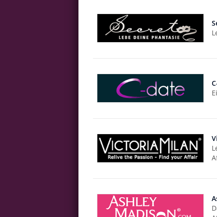
S
L
C
E
V
L
A
A
D