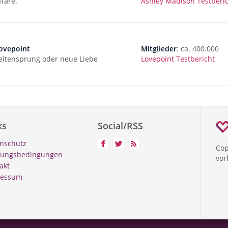
ffäre.
Ashley Madison Testberi
ovepoint
Mitglieder
: ca. 400.000
eitensprung oder neue Liebe
Lovepoint Testbericht
ks
Social/RSS
nschutz
Cop
zungsbedingungen
vor
akt
ressum