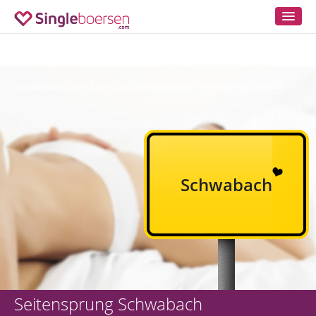
singleboersen.com
lokal
Seitensprung Bayern
Seitensprung Schwabach
»
»
»
Schwabach
Seitensprung Schwabach