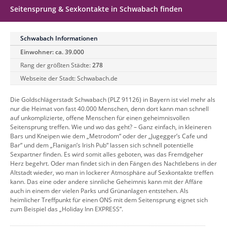
Seitensprung & Sexkontakte in Schwabach finden
Schwabach Informationen
Einwohner: ca. 39.000
Rang der größten Städte:
278
Webseite der Stadt:
Schwabach.de
Die Goldschlägerstadt Schwabach (PLZ 91126) in Bayern ist viel mehr als
nur die Heimat von fast 40.000 Menschen, denn dort kann man schnell
auf unkomplizierte, offene Menschen für einen geheimnisvollen
Seitensprung treffen. Wie und wo das geht? – Ganz einfach, in kleineren
Bars und Kneipen wie dem „Metrodom“ oder der „Jugegger’s Cafe und
Bar“ und dem „Flanigan’s Irish Pub“ lassen sich schnell potentielle
Sexpartner finden. Es wird somit alles geboten, was das Fremdgeher
Herz begehrt. Oder man findet sich in den Fängen des Nachtlebens in der
Altstadt wieder, wo man in lockerer Atmosphäre auf Sexkontakte treffen
kann. Das eine oder andere sinnliche Geheimnis kann mit der Affäre
auch in einem der vielen Parks und Grünanlagen entstehen. Als
heimlicher Treffpunkt für einen ONS mit dem Seitensprung eignet sich
zum Beispiel das „Holiday Inn EXPRESS“.