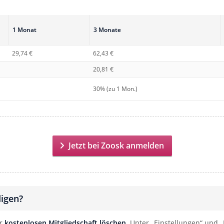
1 Monat
3 Monate
29,74 €
62,43 €
20,81 €
30% (zu 1 Mon.)
Jetzt bei Zoosk anmelden
digen?
er
kostenlosen Mitgliedschaft löschen
. Unter „Einstellungen“ und 