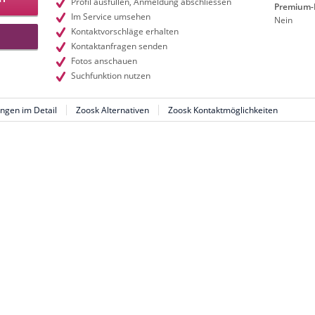
Profil ausfüllen, Anmeldung abschliessen
Premium-M
Im Service umsehen
Nein
Kontaktvorschläge erhalten
Kontaktanfragen senden
Fotos anschauen
Suchfunktion nutzen
ngen im Detail
Zoosk Alternativen
Zoosk Kontaktmöglichkeiten