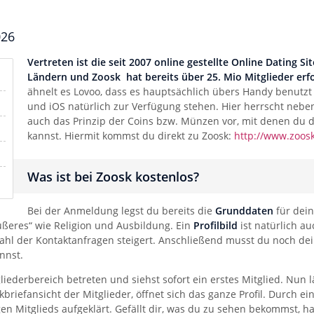
026
Vertreten ist die seit 2007 online gestellte Online Dating S
Ländern und Zoosk hat bereits über 25. Mio Mitglieder erfo
ähnelt es Lovoo, dass es hauptsächlich übers Handy benutz
und iOS natürlich zur Verfügung stehen. Hier herrscht neb
auch das Prinzip der Coins bzw. Münzen vor, mit denen du di
kannst. Hiermit kommst du direkt zu Zoosk:
http://www.zoosk
Was ist bei Zoosk kostenlos?
Bei der Anmeldung legst du bereits die
Grunddaten
für dein
ßeres“ wie Religion und Ausbildung. Ein
Profilbild
ist natürlich au
ahl der Kontaktanfragen steigert. Anschließend musst du noch dei
nnst.
iederbereich betreten und siehst sofort ein erstes Mitglied. Nun l
ckbriefansicht der Mitglieder, öffnet sich das ganze Profil. Durch ei
igen Mitglieds aufgeklärt. Gefällt dir, was du zu sehen bekommst, h