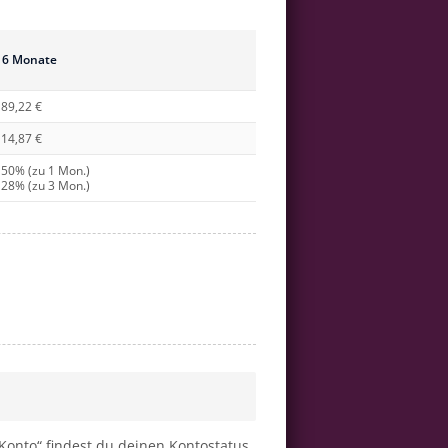
6 Monate
89,22 €
14,87 €
50% (zu 1 Mon.)
28% (zu 3 Mon.)
„Konto“ findest du deinen Kontostatus.