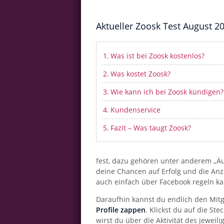
Aktueller Zoosk Test August 2
Was ist bei Zoosk kostenlos?
Was kostet Zoosk?
Wie kann ich bei Zoosk kündigen?
Kundenservice
Fazit – Was taugt Zoosk?
fest, dazu gehören unter anderem „Äu
deine Chancen auf Erfolg und die Anz
auch einfach über Facebook regeln ka
Daraufhin kannst du endlich den Mitgl
Profile zappen
. Klickst du auf die Ste
wirst du über die Aktivität des jeweil