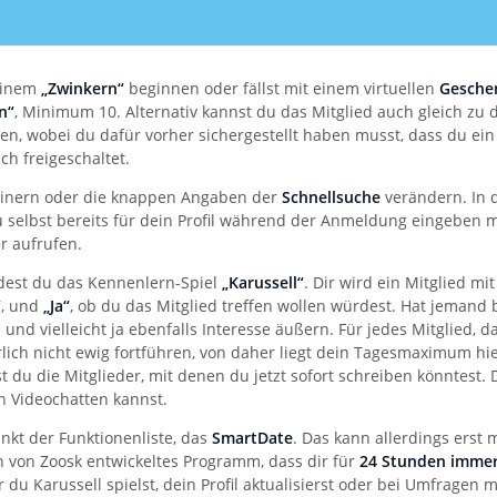
 einem
„Zwinkern“
beginnen oder fällst mit einem virtuellen
Gesche
n“
, Minimum 10. Alternativ kannst du das Mitglied auch gleich zu
en, wobei du dafür vorher sichergestellt haben musst, dass du ein 
ch freigeschaltet.
feinern oder die knappen Angaben der
Schnellsuche
verändern. In 
u selbst bereits für dein Profil während der Anmeldung eingeben 
r aufrufen.
ndest du das Kennenlern-Spiel
„Karussell“
. Dir wird ein Mitglied mit
“
, und
„Ja“
, ob du das Mitglied treffen wollen würdest. Hat jemand be
und vielleicht ja ebenfalls Interesse äußern. Für jedes Mitglied, d
lich nicht ewig fortführen, von daher liegt dein Tagesmaximum hi
t du die Mitglieder, mit denen du jetzt sofort schreiben könntest.
h Videochatten kannst.
unkt der Funktionenliste, das
SmartDate
. Das kann allerdings erst
in von Zoosk entwickeltes Programm, dass dir für
24 Stunden immer 
er du Karussell spielst, dein Profil aktualisierst oder bei Umfragen