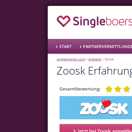
START
PARTNERVERMITTLUNG
singleboersen.com
Anbieter
Zoosk
»
»
Zoosk Erfahru
Gesamtbewertung:
Jetzt bei Zoosk anmelde