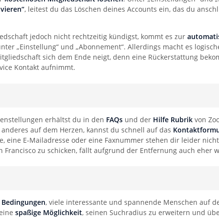
ivieren“
, leitest du das Löschen deines Accounts ein, das du ansc
edschaft jedoch nicht rechtzeitig kündigst, kommt es zur
automati
 unter „Einstellung“ und „Abonnement“. Allerdings macht es logisc
itgliedschaft sich dem Ende neigt, denn eine Rückerstattung bek
ice Kontakt aufnimmt.
enstellungen erhältst du in den
FAQs
und der
Hilfe Rubrik
von Zoo
s anderes auf dem Herzen, kannst du schnell auf das
Kontaktformu
ne, eine E-Mailadresse oder eine Faxnummer stehen dir leider nicht
Francisco zu schicken, fällt aufgrund der Entfernung auch eher w
 Bedingungen
, viele interessante und spannende Menschen auf 
 eine
spaßige Möglichkeit
, seinen Suchradius zu erweitern und üb