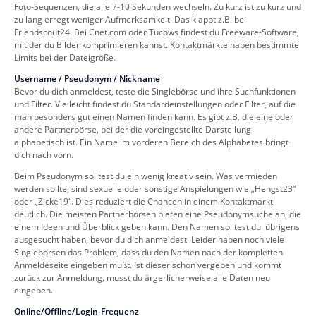
Foto-Sequenzen, die alle 7-10 Sekunden wechseln. Zu kurz ist zu kurz und
zu lang erregt weniger Aufmerksamkeit. Das klappt z.B. bei
Friendscout24. Bei Cnet.com oder Tucows findest du Freeware-Software,
mit der du Bilder komprimieren kannst. Kontaktmärkte haben bestimmte
Limits bei der Dateigröße.
Username / Pseudonym / Nickname
Bevor du dich anmeldest, teste die Singlebörse und ihre Suchfunktionen
und Filter. Vielleicht findest du Standardeinstellungen oder Filter, auf die
man besonders gut einen Namen finden kann. Es gibt z.B. die eine oder
andere Partnerbörse, bei der die voreingestellte Darstellung
alphabetisch ist. Ein Name im vorderen Bereich des Alphabetes bringt
dich nach vorn.
Beim Pseudonym solltest du ein wenig kreativ sein. Was vermieden
werden sollte, sind sexuelle oder sonstige Anspielungen wie „Hengst23“
oder „Zicke19“. Dies reduziert die Chancen in einem Kontaktmarkt
deutlich. Die meisten Partnerbörsen bieten eine Pseudonymsuche an, die
einem Ideen und Überblick geben kann. Den Namen solltest du übrigens
ausgesucht haben, bevor du dich anmeldest. Leider haben noch viele
Singlebörsen das Problem, dass du den Namen nach der kompletten
Anmeldeseite eingeben mußt. Ist dieser schon vergeben und kommt
zurück zur Anmeldung, musst du ärgerlicherweise alle Daten neu
eingeben.
Online/Offline/Login-Frequenz