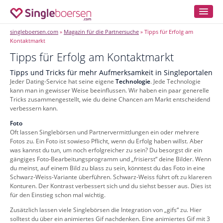
singleboersen.com
Magazin für die Partnersuche
Tipps für Erfolg am
»
»
Kontaktmarkt
Tipps für Erfolg am Kontaktmarkt
Tipps und Tricks für mehr Aufmerksamkeit in Singleportalen
Jeder Dating-Service hat seine eigene
Technologie
. Jede Technologie
kann man in gewisser Weise beeinflussen. Wir haben ein paar generelle
Tricks zusammengestellt, wie du deine Chancen am Markt entscheidend
verbessern kann.
Foto
Oft lassen Singlebörsen und Partnervermittlungen ein oder mehrere
Fotos zu. Ein Foto ist sowieso Pflicht, wenn du Erfolg haben willst. Aber
was kannst du tun, um noch erfolgreicher zu sein? Du besorgst dir ein
gängiges Foto-Bearbeitungsprogramm und „frisierst“ deine Bilder. Wenn
du meinst, auf einem Bild zu blass zu sein, könntest du das Foto in eine
Schwarz-Weiss-Variante überführen. Schwarz-Weiss führt oft zu klareren
Konturen. Der Kontrast verbessert sich und du siehst besser aus. Dies ist
für den Einstieg schon mal wichtig.
Zusätzlich lassen viele Singlebörsen die Integration von „gifs“ zu. Hier
solltest du über ein animiertes Gif nachdenken. Eine animiertes Gif mit 3