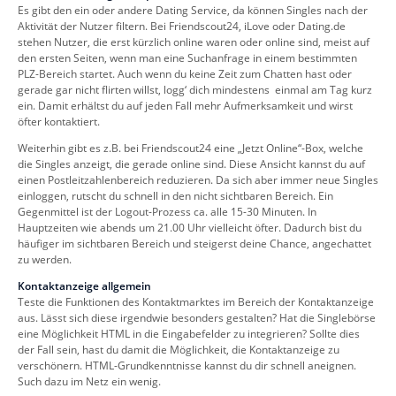
Es gibt den ein oder andere Dating Service, da können Singles nach der
Aktivität der Nutzer filtern. Bei Friendscout24, iLove oder Dating.de
stehen Nutzer, die erst kürzlich online waren oder online sind, meist auf
den ersten Seiten, wenn man eine Suchanfrage in einem bestimmten
PLZ-Bereich startet. Auch wenn du keine Zeit zum Chatten hast oder
gerade gar nicht flirten willst, logg‘ dich mindestens einmal am Tag kurz
ein. Damit erhältst du auf jeden Fall mehr Aufmerksamkeit und wirst
öfter kontaktiert.
Weiterhin gibt es z.B. bei Friendscout24 eine „Jetzt Online“-Box, welche
die Singles anzeigt, die gerade online sind. Diese Ansicht kannst du auf
einen Postleitzahlenbereich reduzieren. Da sich aber immer neue Singles
einloggen, rutscht du schnell in den nicht sichtbaren Bereich. Ein
Gegenmittel ist der Logout-Prozess ca. alle 15-30 Minuten. In
Hauptzeiten wie abends um 21.00 Uhr vielleicht öfter. Dadurch bist du
häufiger im sichtbaren Bereich und steigerst deine Chance, angechattet
zu werden.
Kontaktanzeige allgemein
Teste die Funktionen des Kontaktmarktes im Bereich der Kontaktanzeige
aus. Lässt sich diese irgendwie besonders gestalten? Hat die Singlebörse
eine Möglichkeit HTML in die Eingabefelder zu integrieren? Sollte dies
der Fall sein, hast du damit die Möglichkeit, die Kontaktanzeige zu
verschönern. HTML-Grundkenntnisse kannst du dir schnell aneignen.
Such dazu im Netz ein wenig.