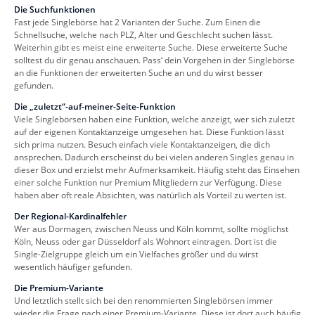
Die Suchfunktionen
Fast jede Singlebörse hat 2 Varianten der Suche. Zum Einen die
Schnellsuche, welche nach PLZ, Alter und Geschlecht suchen lässt.
Weiterhin gibt es meist eine erweiterte Suche. Diese erweiterte Suche
solltest du dir genau anschauen. Pass‘ dein Vorgehen in der Singlebörse
an die Funktionen der erweiterten Suche an und du wirst besser
gefunden.
Die „zuletzt“-auf-meiner-Seite-Funktion
Viele Singlebörsen haben eine Funktion, welche anzeigt, wer sich zuletzt
auf der eigenen Kontaktanzeige umgesehen hat. Diese Funktion lässt
sich prima nutzen. Besuch einfach viele Kontaktanzeigen, die dich
ansprechen. Dadurch erscheinst du bei vielen anderen Singles genau in
dieser Box und erzielst mehr Aufmerksamkeit. Häufig steht das Einsehen
einer solche Funktion nur Premium Mitgliedern zur Verfügung. Diese
haben aber oft reale Absichten, was natürlich als Vorteil zu werten ist.
Der Regional-Kardinalfehler
Wer aus Dormagen, zwischen Neuss und Köln kommt, sollte möglichst
Köln, Neuss oder gar Düsseldorf als Wohnort eintragen. Dort ist die
Single-Zielgruppe gleich um ein Vielfaches größer und du wirst
wesentlich häufiger gefunden.
Die Premium-Variante
Und letztlich stellt sich bei den renommierten Singlebörsen immer
wieder die Frage nach einer Premium-Variante. Diese ist dort auch häufig