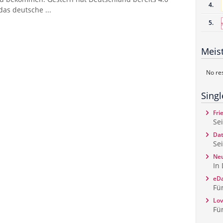
4.
as deutsche ...
5.
Meist
No res
Sing
Fri
Se
Dat
Se
Ne
In
eDa
Fü
Lov
Fü