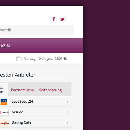
AZIN
Montag, 10. August, 05:01:48
esten Anbieter
le-
Partnersuche
Seitensprung
en
›
LoveScout24
›
neu.de
›
Dating Cafe