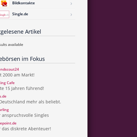
›
Bildkontakte
›
Single.de
gelesene Artikel
ults available
lebörsen im Fokus
endscout24
it 2000 am Markt!
ing Cafe
ite 15 Jahren führend!
u.de
 Deutschland mehr als beliebt.
rling
r anspruchsvolle Singles
epoint.de
r das diskrete Abenteuer!