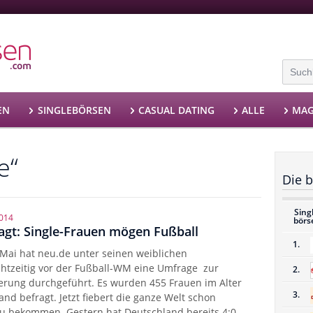
EN
SINGLEBÖRSEN
CASUAL DATING
ALLE
MAG
e“
Die b
Sing
2014
börs
agt: Single-Frauen mögen Fußball
1.
 Mai hat neu.de unter seinen weiblichen
chtzeitig vor der Fußball-WM eine Umfrage zur
2.
erung durchgeführt. Es wurden 455 Frauen im Alter
3.
nd befragt. Jetzt fiebert die ganze Welt schon
zu bekommen. Gestern hat Deutschland bereits 4:0