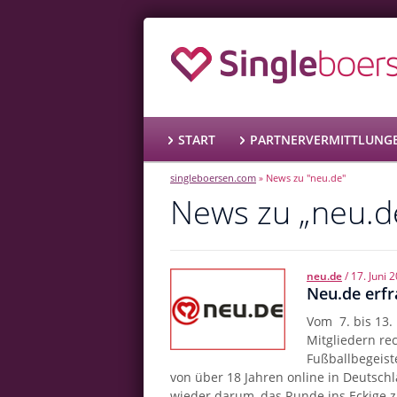
START
PARTNERVERMITTLUNG
singleboersen.com
News zu "neu.de"
»
News zu „neu.d
neu.de
/
17. Juni 
Neu.de erfr
Vom 7. bis 13.
Mitgliedern re
Fußballbegeist
von über 18 Jahren online in Deutschla
wieder darum, das Runde ins Eckige 